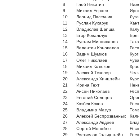
8
Глеб Никитин
Ниже
9
Михаил Евраев
Ярос
10
Леонид Пасечник
Луга
11
Руслан Кухарук
Хан
12
Владислав Шапша
Калу
13
Егор Ковальчук
Брян
14
Рустам Минниханов
Тата
15
Валентин Коновалов
Респ
16
Вадим Шумков
Кург
17
Олег Николаев
Чува
18
Михаил Котюков
Крас
19
Алексей Текслер
Челя
20
Александр Хинштейн
Курс
21
Ирина Гехт
Нен
22
Айсен Николаев
Респ
23
Евгений Солнцев
Орен
24
Казбек Коков
Рес
25
Владимир Мазур
Томс
26
Алексей Беспрозванных
Кали
27
Александр Авдеев
Вла
28
Сергей Меняйло
Рес
29
Ростислав Гольдштейн
Рес