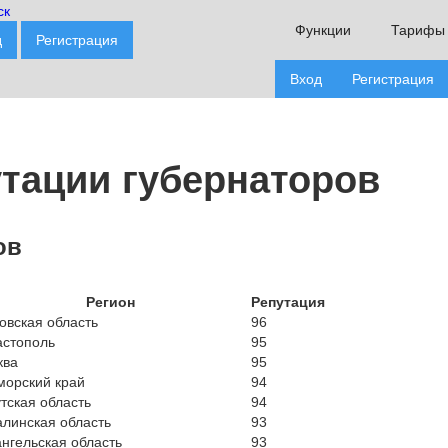
Функции
Тарифы
д
Регистрация
Вход
Регистрация
утации губернаторов
ов
Регион
Репутация
овская область
96
астополь
95
ква
95
морский край
94
тская область
94
линская область
93
нгельская область
93