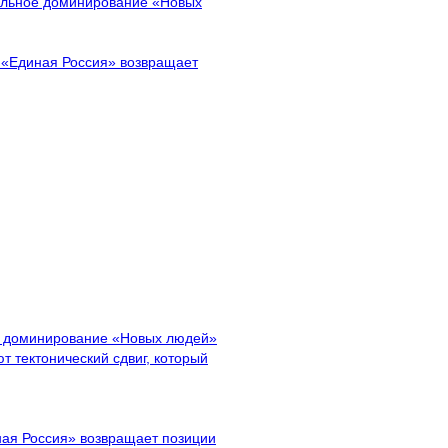
тальное доминирование «Новых
 «Единая Россия» возвращает
ое доминирование «Новых людей»
т тектонический сдвиг, который
ная Россия» возвращает позиции