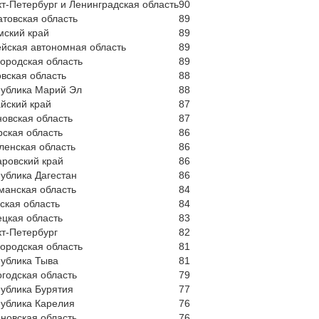
т-Петербург и Ленинградская область
90
товская область
89
мский край
89
йская автономная область
89
ородская область
89
вская область
88
публика Марий Эл
88
йский край
87
овская область
87
ская область
86
ленская область
86
ровский край
86
ублика Дагестан
86
манская область
84
ская область
84
цкая область
83
т-Петербург
82
ородская область
81
ублика Тыва
81
годская область
79
ублика Бурятия
77
ублика Карелия
76
новская область
76