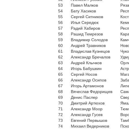
53
Павел Малков
Ряза
54
Бату Хасиков
Рес
55
Сергей Ситников
Кост
56
Илья Середюк
Кеме
57
Радий Хабиров
Респ
58
Рашид Темрезов
Кара
59
Владимир Солодов
Камч
60
Андрей Травников
Ново
61
Владислав Кузнецов
Чуко
62
Александр Бречалов
Удму
63
Андрей Клычков
Орло
64
Игорь Бабушкин
Астр
65
Сергей Носов
Мага
66
Александр Осипов
Заба
67
Игорь Артамонов
Липе
68
Вячеслав Федорищев
Сам
69
Денис Паслер
Свер
70
Дмитрий Артюхов
Яма
71
Александр Моор
Тюм
72
Александр Гусев
Вор
73
Евгений Первышов
Тамб
74
Михаил Ведерников
Пско