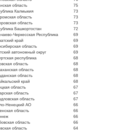
нская область
75
публика Калмыкия
73
ромская область
73
ровская область
73
ублика Башкортостан
72
чаево-Черкесская Республика
69
атский край
69
сибирская область
69
тский автономный округ
69
ртская республика
68
вская область
68
аханская область
68
данская область
68
йкальский край
68
цкая область
67
арская область
67
дловская область
67
ло-Ненецкий АО
66
енская область
66
онеж
66
овская область
66
вская область
64