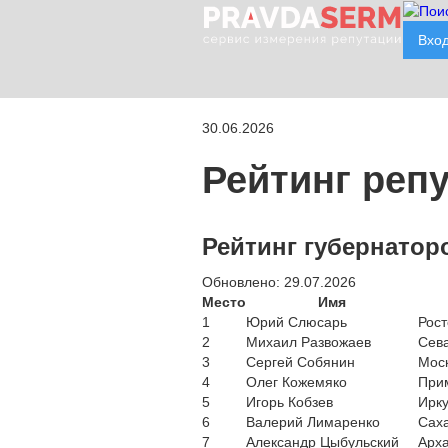
Вхо
30.06.2026
Рейтинг реп
Рейтинг губернатор
Обновлено: 29.07.2026
Место
Имя
1
Юрий Слюсарь
Рост
2
Михаил Развожаев
Сев
3
Сергей Собянин
Мос
4
Олег Кожемяко
При
5
Игорь Кобзев
Ирку
6
Валерий Лимаренко
Саха
7
Александр Цыбульский
Арха