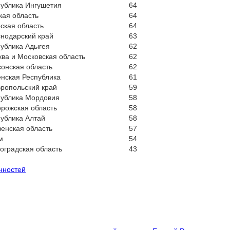
ублика Ингушетия
64
ая область
64
ская область
64
нодарский край
63
ублика Адыгея
62
ва и Московская область
62
онская область
62
нская Республика
61
ропольский край
59
публика Мордовия
58
рожская область
58
ублика Алтай
58
енская область
57
м
54
оградская область
43
нностей