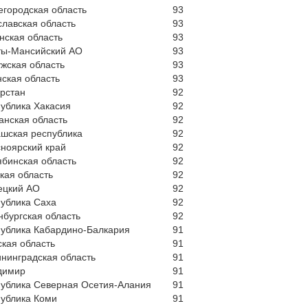
городская область
93
лавская область
93
нская область
93
ты-Мансийский АО
93
жская область
93
ская область
93
рстан
92
ублика Хакасия
92
анская область
92
шская республика
92
ноярский край
92
бинская область
92
кая область
92
ецкий АО
92
ублика Саха
92
бургская область
92
публика Кабардино-Балкария
91
кая область
91
нинградская область
91
димир
91
публика Северная Осетия-Алания
91
публика Коми
91