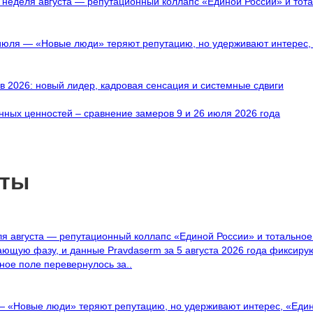
я неделя августа — репутационный коллапс «Единой России» и то
 июля — «Новые люди» теряют репутацию, но удерживают интерес,
в 2026: новый лидер, кадровая сенсация и системные сдвиги
ных ценностей – сравнение замеров 9 и 26 июля 2026 года
сты
ля августа — репутационный коллапс «Единой России» и тотальн
ющую фазу, и данные Pravdaserm за 5 августа 2026 года фиксирую
ое поле перевернулось за..
— «Новые люди» теряют репутацию, но удерживают интерес, «Еди