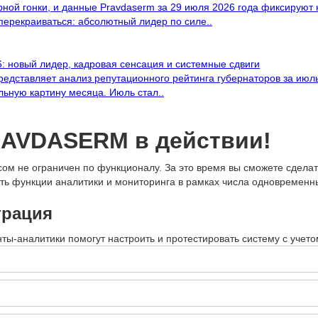
ой гонки, и данные Pravdaserm за 29 июля 2026 года фиксируют
ерекраиваться: абсолютный лидер по силе..
: новый лидер, кадровая сенсация и системные сдвиги
редставляет анализ репутационного рейтинга губернаторов за июл
льную картину месяца. Июль стал..
RAVDA
SERM
в действии!
ом не ограничен по функционалу. За это время вы сможете сделат
ить функции аналитики и мониторинга в рамках числа одновременн
трация
ты-аналитики помогут настроить и протестировать систему с учето