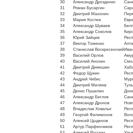
30
Александр Дрозденко
Санк
31
Роман Бусаргин
Сара
32
Дмитрий Махонин
Пер
33
Мария Костюк
Евре
34
Александр Шуваев
Белг
35
Александр Соколов
Киро
36
Юрий Зайцев
Рес
37
Виктор Томенко
Алта
38
Станислав Воскресенский
Иван
39
Василий Орлов
Амур
40
Василий Анохин
Смо
41
Дмитрий Демешин
Хаба
42
Федор Щукин
Респ
43
Андрей Чибис
Мур
44
Дмитрий Миляев
Туль
45
Денис Пушилин
Доне
46
Александр Беглов
Санк
47
Александр Дронов
Новг
48
Владислав Ховалыг
Респ
49
Георгий Филимонов
Воло
50
Алексей Цыденов
Респ
51
Артур Парфенчиков
Респ
52
Алексей Русских
Улья