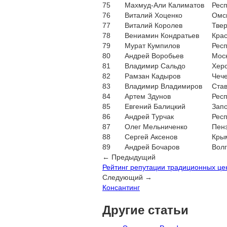
75
Махмуд-Али Калиматов
Респ
76
Виталий Хоценко
Омск
77
Виталий Королев
Твер
78
Вениамин Кондратьев
Крас
79
Мурат Кумпилов
Респ
80
Андрей Воробьев
Моск
81
Владимир Сальдо
Херс
82
Рамзан Кадыров
Чече
83
Владимир Владимиров
Став
84
Артем Здунов
Рес
85
Евгений Балицкий
Запо
86
Андрей Турчак
Респ
87
Олег Мельниченко
Пенз
88
Сергей Аксенов
Кры
89
Андрей Бочаров
Волг
← Предыдущий
Рейтинг репутации традиционных це
Следующий →
Консантинг
Другие статьи