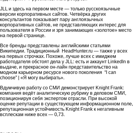
JLL и здесь на первом месте — только русскоязычные
версии корпоративных сайтов. Четвёрка других
консультантов показывает пару англоязычных
корпоративных сайтов, не представляющих интерес для
пользователя в России и зря занимающих «золотое» место
на первой странице.
Все бренды представлены английскими статьями
Википедии. Традиционный HeadHunter.ru — также у всех
на первых строчках. Похоже, лучше всех с имиджем
работодателя обстоят дела у JLL: есть и аккаунт LinkedIn в
выдаче, и прекрасное он-лайн представительство на
модном карьерном ресурсе нового поколения “I can
choose” | «Я могу выбирать».
Вдумчивую работу со СМИ демонстрирует Knight Frank:
компания ведёт аналитическую рубрику в деловом СМИ,
позиционируя себя экспертом отрасли. При высокой
оценке репутации в существующем информационном поле,
репутационная устойчивость Knight Frank к негативным
всплескам ниже всех — 0,73.