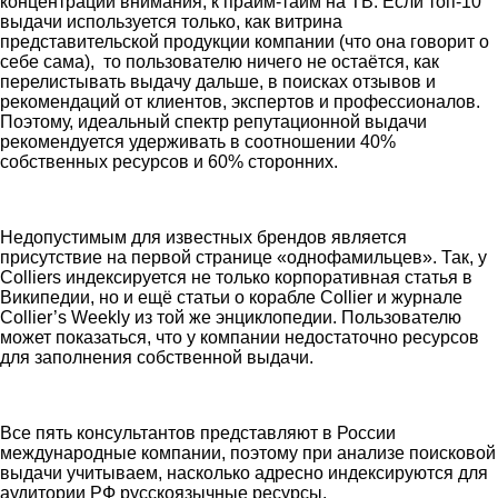
концентрации внимания, к прайм-тайм на ТВ. Если топ-10
выдачи используется только, как витрина
представительской продукции компании (что она говорит о
себе сама), то пользователю ничего не остаётся, как
перелистывать выдачу дальше, в поисках отзывов и
рекомендаций от клиентов, экспертов и профессионалов.
Поэтому, идеальный спектр репутационной выдачи
рекомендуется удерживать в соотношении 40%
собственных ресурсов и 60% сторонних.
Недопустимым для известных брендов является
присутствие на первой странице «однофамильцев». Так, у
Colliers индексируется не только корпоративная статья в
Википедии, но и ещё статьи о корабле Collier и журнале
Collier’s Weekly из той же энциклопедии. Пользователю
может показаться, что у компании недостаточно ресурсов
для заполнения собственной выдачи.
Все пять консультантов представляют в России
международные компании, поэтому при анализе поисковой
выдачи учитываем, насколько адресно индексируются для
аудитории РФ русскоязычные ресурсы.