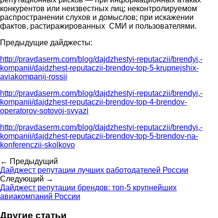
конкурентов или неизвестных лиц; неконтролируемом
распространении слухов и домыслов; при искажении
фактов, растиражированных СМИ и пользователями.
Предыдущие дайджесты:
http://pravdaserm.com/blog/dajdzhestyi-reputaczii/brendyi,-
kompanii/dajdzhest-reputaczii-brendov-top-5-krupnejshix-
aviakompanij-rossii
http://pravdaserm.com/blog/dajdzhestyi-reputaczii/brendyi,-
kompanii/dajdzhest-reputaczii-brendov-top-4-brendov-
operatorov-sotovoj-svyazi
http://pravdaserm.com/blog/dajdzhestyi-reputaczii/brendyi,-
kompanii/dajdzhest-reputaczii-brendov-top-5-brendov-na-
konferenczii-skolkovo
← Предыдущий
Дайджест репутации лучших работодателей России
Следующий →
Дайджест репутации брендов: топ-5 крупнейших
авиакомпаний России
Другие статьи