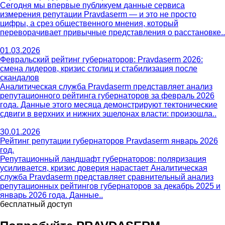
Сегодня мы впервые публикуем данные сервиса
измерения репутации Pravdaserm — и это не просто
цифры, а срез общественного мнения, который
переворачивает привычные представления о расстановке..
01.03.2026
Февральский рейтинг губернаторов: Pravdaserm 2026:
смена лидеров, кризис столиц и стабилизация после
скандалов
Аналитическая служба Pravdaserm представляет анализ
репутационного рейтинга губернаторов за февраль 2026
года. Данные этого месяца демонстрируют тектонические
сдвиги в верхних и нижних эшелонах власти: произошла..
30.01.2026
Рейтинг репутации губернаторов Pravdaserm январь 2026
год.
Репутационный ландшафт губернаторов: поляризация
усиливается, кризис доверия нарастает Аналитическая
служба Pravdaserm представляет сравнительный анализ
репутационных рейтингов губернаторов за декабрь 2025 и
январь 2026 года. Данные..
бесплатный доступ