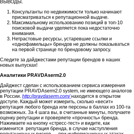
ВЫВОДЫ.
Консультанты по недвижимости только начинают
присматриваться к репутационной выдаче.
Максимальному использованию позиций в топ-10
поисковой выдачи уделяется пока недостаточно
внимания.
Нетрастовые ресурсы, устаревшие ссылки и
«однофамильцы» брендов не должны показываться
на первой странице по брендовому запросу.
Следите за дайджестами репутации брендов в наших
новых выпусках!
Аналитики PRAVDAserm2.0
Дайджест сделан с использованием сервиса измерения
репутации PRAVDAserm2.0 system, не имеющего аналогов
в России.
http://pravdaserm.com/
находится в открытом
доступе. Каждый может измерить, сколько «весит»
репутация любого бренда или персоны в баллах из 100-та
возможных. За 4 шага вы, в считанные минуты, получаете
оценку репутации и проверяете «прочность» бренда.
Нажимаете на кнопку «стресс-тест» и видите, как
изменится репутация бренда, в случае наступления
репутационных рисков — при информационных атаках