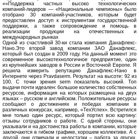
««Поддержка частных высоко технологических
компаний-лидеров — «Национальные чемпионы» было
отобрано 30 компаний-участников, которым будет
предоставлен доступ к инструментам государственной
поддержки, а также сопровождение и помощь в
реализации продукции на отечественных и
международных рынках
Одной из счастливой 30-ки стала компания Данафлекс-
Нано.Это второй завод компании ЗАО Данафлекс,
который был создан в 2009 году. На данный момент это
современное высокотехнологичное предприятие, один
из крупнейших заводов в России и Восточной Европе. Я
решила измерить репутацию Данафлекс-Нано в
Интернете через Pravdaserm. Результат на высоте: 92 из
100. С точки зрения serm показатель высокий. Топ
выдачи почти идеален: большое количество собственных
ресурсов, информация на которых размещена на двух
языках – русском и английском. Положительные ресурсы
сообщают о достижениях и победах компании в
различных конкурсах, например, «ТехУспех». Встретился
мне только один ресурс, который портил всю картину:
отзывы сотрудников о работе. С одной стороны, они
указывали и на достоинства работы в компании, которые
заключаются в гибком графике, хорошем коллективе. А с
другой, они отмечали и недостатки – работа за других,