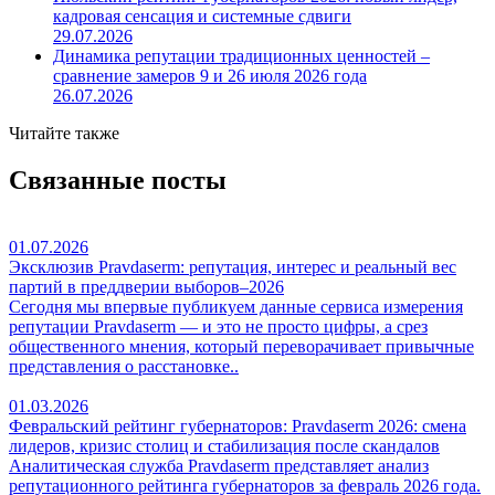
кадровая сенсация и системные сдвиги
29.07.2026
Динамика репутации традиционных ценностей –
сравнение замеров 9 и 26 июля 2026 года
26.07.2026
Читайте также
Связанные посты
01.07.2026
Эксклюзив Pravdaserm: репутация, интерес и реальный вес
партий в преддверии выборов–2026
Сегодня мы впервые публикуем данные сервиса измерения
репутации Pravdaserm — и это не просто цифры, а срез
общественного мнения, который переворачивает привычные
представления о расстановке..
01.03.2026
Февральский рейтинг губернаторов: Pravdaserm 2026: смена
лидеров, кризис столиц и стабилизация после скандалов
Аналитическая служба Pravdaserm представляет анализ
репутационного рейтинга губернаторов за февраль 2026 года.