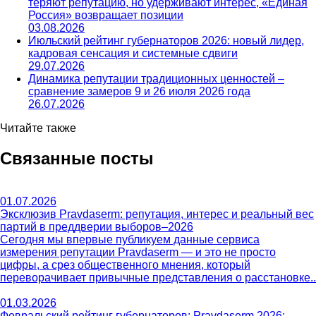
теряют репутацию, но удерживают интерес, «Единая
Россия» возвращает позиции
03.08.2026
Июльский рейтинг губернаторов 2026: новый лидер,
кадровая сенсация и системные сдвиги
29.07.2026
Динамика репутации традиционных ценностей –
сравнение замеров 9 и 26 июля 2026 года
26.07.2026
Читайте также
Связанные посты
01.07.2026
Эксклюзив Pravdaserm: репутация, интерес и реальный вес
партий в преддверии выборов–2026
Сегодня мы впервые публикуем данные сервиса
измерения репутации Pravdaserm — и это не просто
цифры, а срез общественного мнения, который
переворачивает привычные представления о расстановке..
01.03.2026
Февральский рейтинг губернаторов: Pravdaserm 2026: