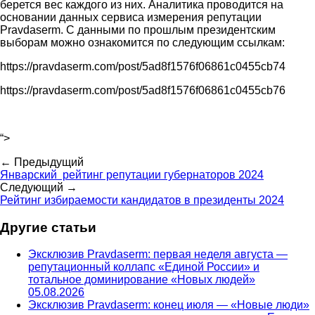
берется вес каждого из них. Аналитика проводится на
основании данных сервиса измерения репутации
Pravdaserm. С данными по прошлым президентским
выборам можно ознакомится по следующим ссылкам:
https://pravdaserm.com/post/5ad8f1576f06861c0455cb74
https://pravdaserm.com/post/5ad8f1576f06861c0455cb76
“>
← Предыдущий
Январский рейтинг репутации губернаторов 2024
Следующий →
Рейтинг избираемости кандидатов в президенты 2024
Другие статьи
Эксклюзив Pravdaserm: первая неделя августа —
репутационный коллапс «Единой России» и
тотальное доминирование «Новых людей»
05.08.2026
Эксклюзив Pravdaserm: конец июля — «Новые люди»