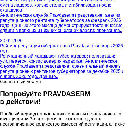
смена лидеров, кризис столиц и стабилизация после
скандалов
Аналитическая служба Pravdaserm представляет анализ
репутационного рейтинга губернаторов за февраль 2026
года. Данные этого месяца демонстрируют тектонические
сдвиги в верхних и нижних эшелонах власти: произошла..
30.01.2026
Рейтинг репутации губернаторов Pravdaserm январь 2026
год.
Репутационный ландшафт губернаторов: поляризация
усиливается, кризис доверия нарастает Аналитическая
служба Pravdaserm представляет сравнительный анализ
репутационных рейтингов губернаторов за декабрь 2025 и
январь 2026 года. Данные..
бесплатный доступ
Попробуйте PRAVDA
SERM
в действии!
Пробный период пользования сервисом не ограничен по
функционалу. За это время вы сможете сделать
неограниченное количество измерений репутации, а также