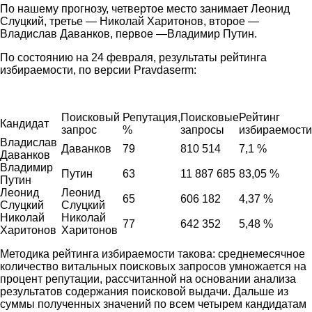
По нашему прогнозу, четвертое место занимает Леонид
Слуцкий, третье — Николай Харитонов, второе —
Владислав Даванков, первое —Владимир Путин.
По состоянию на 24 февраля, результаты рейтинга
избираемости, по версии Pravdaserm:
Поисковый
Репутация,
Поисковые
Рейтинг
Кандидат
запрос
%
запросы
избираемости
Владислав
Даванков
79
810 514
7,1 %
Даванков
Владимир
Путин
63
11 887 685
83,05 %
Путин
Леонид
Леонид
65
606 182
4,37 %
Слуцкий
Слуцкий
Николай
Николай
77
642 352
5,48 %
Харитонов
Харитонов
Методика рейтинга избираемости такова: среднемесячное
количество витальных поисковых запросов умножается на
процент репутации, рассчитанной на основании анализа
результатов содержания поисковой выдачи. Дальше из
суммы полученных значений по всем четырем кандидатам