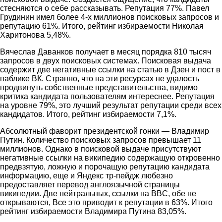
стесняются о себе рассказывать. Репутация 77%. Павел
Грудинин имел более 4-х миллионов поисковых запросов и
репутацию 61%. Итого, рейтинг избираемости Николая
Харитонова 5,48%.
Вячеслав Даванков получает в месяц порядка 810 тысяч
запросов в двух поисковых системах. Поисковая выдача
содержит две негативные ссылки на статью в Дзен и пост в
паблике ВК. Странно, что на эти ресурсах не удалость
продвинуть собственные представительства, видимо
критика кандидата пользователям интереснее. Репутация
на уровне 79%, это лучший результат репутации среди всех
кандидатов. Итого, рейтинг избираемости 7,1%.
Абсолютный фаворит президентской гонки — Владимир
Путин. Количество поисковых запросов превышает 11
миллионов. Однако в поисковой выдаче присутствуют
негативные ссылки на википедию содержащую откровенно
предвзятую, ложную и порочащую репутацию кандидата
информацию, еще и Яндекс тр-пейдж любезно
предоставляет перевод англоязычной страницы
википедии. Две нейтральных, ссылки на BBC, обе не
открываются, Все это приводит к репутации в 63%. Итого
рейтинг избираемости Владимира Путина 83,05%.