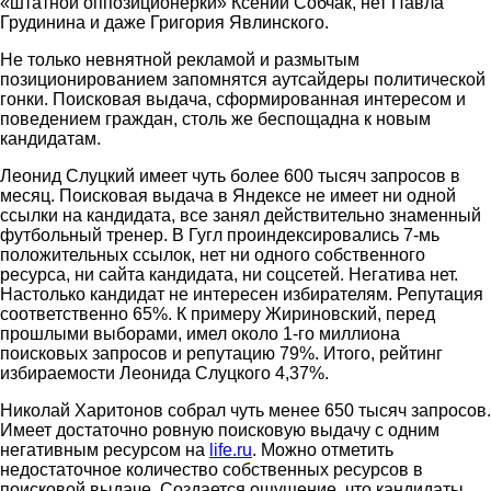
«штатной оппозиционерки» Ксении Собчак, нет Павла
Грудинина и даже Григория Явлинского.
Не только невнятной рекламой и размытым
позиционированием запомнятся аутсайдеры политической
гонки. Поисковая выдача, сформированная интересом и
поведением граждан, столь же беспощадна к новым
кандидатам.
Леонид Слуцкий имеет чуть более 600 тысяч запросов в
месяц. Поисковая выдача в Яндексе не имеет ни одной
ссылки на кандидата, все занял действительно знаменный
футбольный тренер. В Гугл проиндексировались 7-мь
положительных ссылок, нет ни одного собственного
ресурса, ни сайта кандидата, ни соцсетей. Негатива нет.
Настолько кандидат не интересен избирателям. Репутация
соответственно 65%. К примеру Жириновский, перед
прошлыми выборами, имел около 1-го миллиона
поисковых запросов и репутацию 79%. Итого, рейтинг
избираемости Леонида Слуцкого 4,37%.
Николай Харитонов собрал чуть менее 650 тысяч запросов.
Имеет достаточно ровную поисковую выдачу с одним
негативным ресурсом на
life.ru
. Можно отметить
недостаточное количество собственных ресурсов в
поисковой выдаче. Создается ощущение, что кандидаты