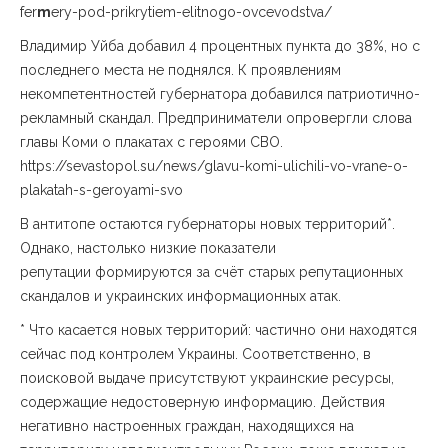
fer
m
ery-pod-prikrytiem-elitnogo-ovcevodstva/
Владимир Уйба добавил 4 процентных пункта до 38%, но с
последнего места не поднялся. К проявлениям
некомпетентностей губернатора добавился патриотично-
рекламный скандал. Предприниматели опровергли слова
главы Коми о плакатах с героями СВО.
https://sevastopol.su/news/glavu-komi-ulichili-vo-vrane-o-
plakatah-s-geroyami-svo
В антитопе остаются губернаторы новых территорий*.
Однако, настолько низкие показатели
репутации формируются за счёт старых репутационных
скандалов и украинских информационных атак.
* Что касается новых территорий: частично они находятся
сейчас под контролем Украины. Соответственно, в
поисковой выдаче присутствуют украинские ресурсы,
содержащие недостоверную информацию. Действия
негативно настроенных граждан, находящихся на