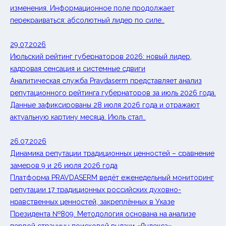
изменения. Информационное поле продолжает
перекраиваться: абсолютный лидер по силе..
29.07.2026
Июльский рейтинг губернаторов 2026: новый лидер,
кадровая сенсация и системные сдвиги
Аналитическая служба Pravdaserm представляет анализ
репутационного рейтинга губернаторов за июль 2026 года.
Данные зафиксированы 28 июля 2026 года и отражают
актуальную картину месяца. Июль стал..
26.07.2026
Динамика репутации традиционных ценностей – сравнение
замеров 9 и 26 июля 2026 года
Платформа PRAVDASERM ведёт еженедельный мониторинг
репутации 17 традиционных российских духовно-
нравственных ценностей, закреплённых в Указе
Президента №809. Методология основана на анализе