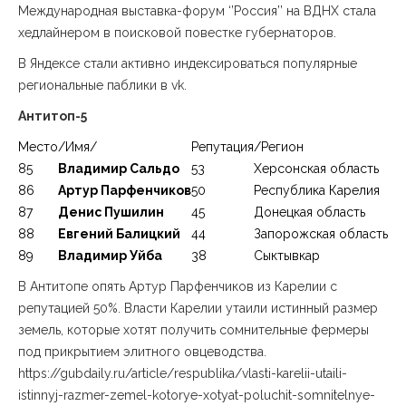
Международная выставка-форум ‘’Россия’’ на ВДНХ стала
хедлайнером в поисковой повестке губернаторов.
В Яндексе стали активно индексироваться популярные
региональные паблики в vk.
Антитоп-5
Место
/Имя/
Репутация
/Регион
85
Владимир Сальдо
53
Херсонская область
86
Артур Парфенчиков
50
Республика Карелия
87
Денис Пушилин
45
Донецкая область
88
Евгений Балицкий
44
Запорожская область
89
Владимир Уйба
38
Сыктывкар
В Антитопе опять Артур Парфенчиков из Карелии с
репутацией 50%. Власти Карелии утаили истинный размер
земель, которые хотят получить сомнительные фермеры
под прикрытием элитного овцеводства.
https://gubdaily.ru/article/respublika/vlasti-karelii-utaili-
istinnyj-razmer-zemel-kotorye-xotyat-poluchit-somnitelnye-