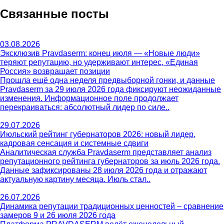
Связанные посты
03.08.2026
Эксклюзив Pravdaserm: конец июля — «Новые люди»
теряют репутацию, но удерживают интерес, «Единая
Россия» возвращает позиции
Прошла ещё одна неделя предвыборной гонки, и данные
Pravdaserm за 29 июля 2026 года фиксируют неожиданные
изменения. Информационное поле продолжает
перекраиваться: абсолютный лидер по силе..
29.07.2026
Июльский рейтинг губернаторов 2026: новый лидер,
кадровая сенсация и системные сдвиги
Аналитическая служба Pravdaserm представляет анализ
репутационного рейтинга губернаторов за июль 2026 года.
Данные зафиксированы 28 июля 2026 года и отражают
актуальную картину месяца. Июль стал..
26.07.2026
Динамика репутации традиционных ценностей – сравнение
замеров 9 и 26 июля 2026 года