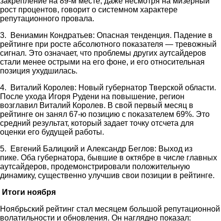
закрепление на 89-м месте, даже несмотря на мизерный
рост процентов, говорит о системном характере
репутационного провала.
3. Вениамин Кондратьев: Опасная тенденция. Падение в
рейтинге при росте абсолютного показателя — тревожный
сигнал. Это означает, что проблемы других аутсайдеров
стали менее острыми на его фоне, и его относительная
позиция ухудшилась.
4. Виталий Королев: Новый губернатор Тверской области.
После ухода Игоря Рудени на повышение, регион
возглавил Виталий Королев. В свой первый месяц в
рейтинге он занял 67-ю позицию с показателем 69%. Это
средний результат, который задает точку отсчета для
оценки его будущей работы.
5. Евгений Балицкий и Александр Беглов: Выход из
пике. Оба губернатора, бывшие в октябре в числе главных
аутсайдеров, продемонстрировали положительную
динамику, существенно улучшив свои позиции в рейтинге.
Итоги ноября
Ноябрьский рейтинг стал месяцем большой репутационной
волатильности и обновления. Он наглядно показал: