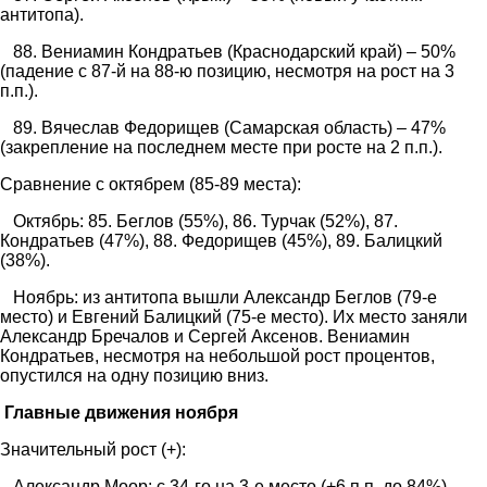
антитопа).
88. Вениамин Кондратьев (Краснодарский край) – 50%
(падение с 87-й на 88-ю позицию, несмотря на рост на 3
п.п.).
89. Вячеслав Федорищев (Самарская область) – 47%
(закрепление на последнем месте при росте на 2 п.п.).
Сравнение с октябрем (85-89 места):
Октябрь: 85. Беглов (55%), 86. Турчак (52%), 87.
Кондратьев (47%), 88. Федорищев (45%), 89. Балицкий
(38%).
Ноябрь: из антитопа вышли Александр Беглов (79-е
место) и Евгений Балицкий (75-е место). Их место заняли
Александр Бречалов и Сергей Аксенов. Вениамин
Кондратьев, несмотря на небольшой рост процентов,
опустился на одну позицию вниз.
Главные движения ноября
Значительный рост (+):
Александр Моор: с 34-го на 3-е место (+6 п.п. до 84%).