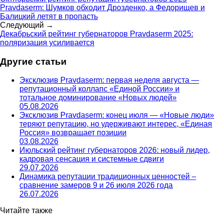
Pravdaserm: Шумков обходит Дрозденко, а Федорищев и
Балицкий летят в пропасть
Следующий →
Декабрьский рейтинг губернаторов Pravdaserm 2025:
поляризация усиливается
Другие статьи
Эксклюзив Pravdaserm: первая неделя августа —
репутационный коллапс «Единой России» и
тотальное доминирование «Новых людей»
05.08.2026
Эксклюзив Pravdaserm: конец июля — «Новые люди»
теряют репутацию, но удерживают интерес, «Единая
Россия» возвращает позиции
03.08.2026
Июльский рейтинг губернаторов 2026: новый лидер,
кадровая сенсация и системные сдвиги
29.07.2026
Динамика репутации традиционных ценностей –
сравнение замеров 9 и 26 июля 2026 года
26.07.2026
Читайте также