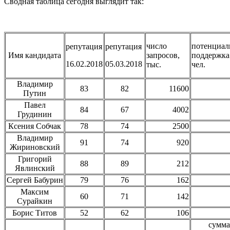
Сводная таблица сегодня выглядит так:
число
потенциал
репутация
репутация
Имя кандидата
запросов,
поддержка
16.02.2018
05.03.2018
тыс.
чел.
Владимир
83
82
11600
Путин
Павел
84
67
4002
Грудинин
Ксения Собчак
78
74
2500
Владимир
91
74
920
Жириновский
Григорий
88
89
212
Явлинский
Сергей Бабурин
79
76
162
Максим
60
71
142
Сурайкин
Борис Титов
52
62
106
сумма