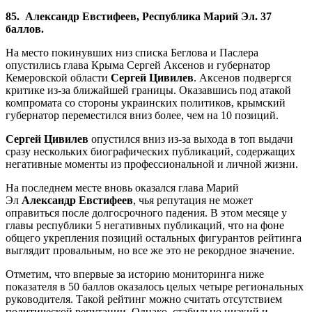
85. Александр Евстифеев, Республика Марий Эл. 37
баллов.
На место покинувших низ списка Беглова и Паслера
опустились глава Крыма Сергей Аксенов и губернатор
Кемеровской области
Сергей Цивилев
. Аксенов подвергся
критике из-за ближайшей границы. Оказавшись под атакой
компромата со стороны украинских политиков, крымский
губернатор переместился вниз более, чем на 10 позиций.
Сергей Цивилев
опустился вниз из-за выхода в топ выдачи
сразу нескольких биографических публикаций, содержащих
негативные моменты из профессиональной и личной жизни.
На последнем месте вновь оказался глава Марий
Эл
Александр Евстифеев
, чья репутация не может
оправиться после долгосрочного падения. В этом месяце у
главы республики 5 негативных публикаций, что на фоне
общего укрепления позиций остальных фигурантов рейтинга
выглядит провальным, но все же это не рекордное значение.
Отметим, что впервые за историю мониторинга ниже
показателя в 50 баллов оказалось целых четыре региональных
руководителя. Такой рейтинг можно считать отсутствием
политической репутации. Однако, стабильно низкий и