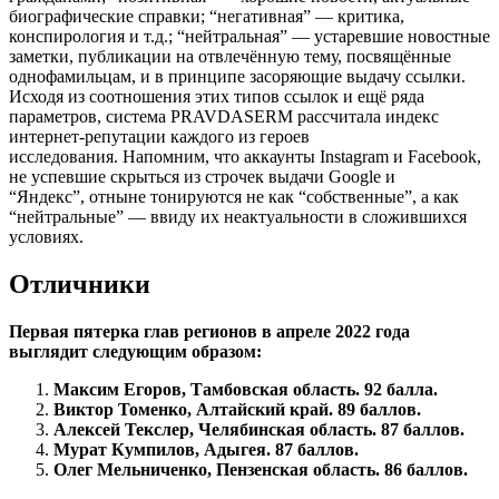
биографические справки; “негативная” — критика,
конспирология и т.д.; “нейтральная” — устаревшие новостные
заметки, публикации на отвлечённую тему, посвящённые
однофамильцам, и в принципе засоряющие выдачу ссылки.
Исходя из соотношения этих типов ссылок и ещё ряда
параметров, система PRAVDASERM рассчитала индекс
интернет-репутации каждого из героев
исследования. Напомним, что аккаунты Instagram и Facebook,
не успевшие скрыться из строчек выдачи Google и
“Яндекс”, отныне тонируются не как “собственные”, а как
“нейтральные” — ввиду их неактуальности в сложившихся
условиях.
Отличники
Первая пятерка глав регионов в апреле 2022 года
выглядит следующим образом:
Максим Егоров, Тамбовская область. 92 балла.
Виктор Томенко, Алтайский край. 89 баллов.
Алексей Текслер, Челябинская область. 87 баллов.
Мурат Кумпилов, Адыгея. 87 баллов.
Олег Мельниченко, Пензенская область. 86 баллов.