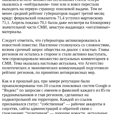
оказались в «нейтральном» тоне или и вовсе перестали
выходить на первую страницу поисковой выдачи. Тем не
менее средний рейтинг губернаторов падает третий месяц
кряду: февральский показатель 71,4 уступил мартовскому
71,1. Апрель показал 70,1 балла даже несмотря на блокировку
значительной части СМИ, зачастую выдающих «негативные»
материалы.
Следует отметить, что губернаторы активизировались в
новостной повестке. Население столкнулось со сложностями,
возник срочный запрос общества на диалог с властью. Главы
регионов не остались в стороне и стали активно выступать,
чем спровоцировали множество актуальных комментариев в
СМИ. Тема оказалась настолько актуальна, что Агентство
политических и экономических коммуникаций подготовило
рейтинг регионов, по принятию антикризисных мер.
Как и в прошлый раз, при замере репутации были
проанализированы топ-10 ссылок поисковых систем Google и
“Яндекс” по запросам с именем и фамилией каждого из 85-ти
градоначальников и глав регионов, сделанных на
подконтрольной им территории. Каждой из ссылок
присваивался статус: “собственная” — рабочие аккаунты в
соцсетях, сайты администраций и обратной связи с
гражданами; “позитивная” — хорошие новости, актуальные