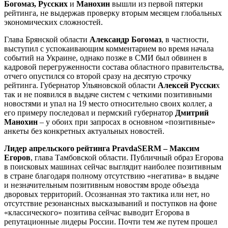
Богомаз, Русских
и
Манохин
вышли из первой пятерки
рейтинга, не выдержав проверку вторым месяцем глобальных
экономических сложностей.
Глава Брянской области
Александр Богомаз
, в частности,
выступил с успокаивающим комментарием во время начала
событий на Украине, однако позже в СМИ был обвинен в
кадровой перегруженности состава областного правительства,
отчего опустился со второй сразу на десятую строчку
рейтинга. Губернатор Ульяновской области
Алексей Русски
х
так и не появился в выдаче систем с четкими позитивными
новостями и упал на 19 место относительно своих коллег, а
его примеру последовал и пермский губернатор
Дмитрий
Манохин
– у обоих при запросах в основном «позитивные»
анкеты без конкретных актуальных новостей.
Лидер апрельского рейтинга PravdaSERM – Максим
Егоров
, глава Тамбовской области. Публичный образ Егорова
в поисковых машинах сейчас выглядит наиболее позитивным
в стране благодаря полному отсутствию «негатива» в выдаче
и незначительным позитивным новостям вроде объезда
дворовых территорий. Осознанная это тактика или нет, но
отсутствие резонансных высказываний и поступков на фоне
«классического» позитива сейчас выводит Егорова в
репутационные лидеры России. Почти тем же путем прошел