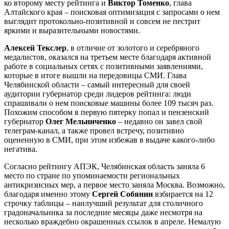
ко второму месту рейтинга и
Виктор Томенко
, глава
Алтайского края – поисковая оптимизация с запросами о нем
выглядит протокольно-позитивной и совсем не пестрит
яркими и выразительными новостями.
Алексей Текслер
, в отличие от золотого и серебряного
медалистов, оказался на третьем месте благодаря активной
работе в социальных сетях с позитивными заявлениями,
которые в итоге вышли на передовицы СМИ. Глава
Челябинской области – самый интересный для своей
аудитории губернатор среди лидеров рейтинга: люди
спрашивали о нем поисковые машины более 109 тысяч раз.
Похожим способом в первую пятерку попал и пензенский
губернатор
Олег Мельниченко
– недавно он завел свой
телеграм-канал, а также провел встречу, позитивно
оцененную в СМИ, при этом избежав в выдаче какого-либо
негатива.
Согласно рейтингу АПЭК, Челябинская область заняла 6
место по стране по упоминаемости региональных
антикризисных мер, а первое место заняла Москва. Возможно,
благодаря именно этому
Сергей Собянин
взбирается на 12
строчку таблицы – наилучший результат для столичного
градоначальника за последние месяцы даже несмотря на
несколько враждебно окрашенных ссылок в апреле. Немалую