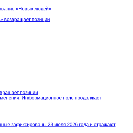
рование «Новых людей»
я» возвращает позиции
звращает позиции
изменения. Информационное поле продолжает
анные зафиксированы 28 июля 2026 года и отражают