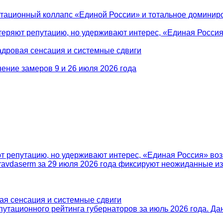
путационный коллапс «Единой России» и тотальное домини
еряют репутацию, но удерживают интерес, «Единая Росси
адровая сенсация и системные сдвиги
ение замеров 9 и 26 июля 2026 года
т репутацию, но удерживают интерес, «Единая Россия» во
ravdaserm за 29 июля 2026 года фиксируют неожиданные 
ая сенсация и системные сдвиги
путационного рейтинга губернаторов за июль 2026 года. Д