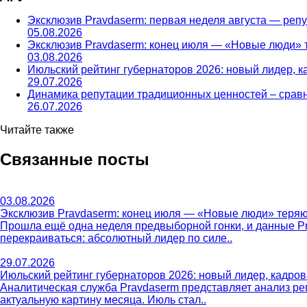
Эксклюзив Pravdaserm: первая неделя августа — ре
05.08.2026
Эксклюзив Pravdaserm: конец июля — «Новые люди» т
03.08.2026
Июльский рейтинг губернаторов 2026: новый лидер, к
29.07.2026
Динамика репутации традиционных ценностей – сравн
26.07.2026
Читайте также
Связанные посты
03.08.2026
Эксклюзив Pravdaserm: конец июля — «Новые люди» теряю
Прошла ещё одна неделя предвыборной гонки, и данные P
перекраиваться: абсолютный лидер по силе..
29.07.2026
Июльский рейтинг губернаторов 2026: новый лидер, кадров
Аналитическая служба Pravdaserm представляет анализ ре
актуальную картину месяца. Июль стал..