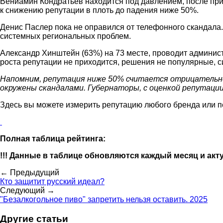
Вениамин Кондратьев находится под давлением, после пр
к снижению репутации в плоть до падения ниже 50%.
Денис Паслер пока не оправился от телефонного скандала
системных региональных проблем.
Александр Хинштейн (63%) на 73 месте, проводит админист
роста репутации не приходится, решения не популярные, с
Напомним, репутация ниже 50% считается отрицательно
окружены скандалами. Губернаторы, с оценкой репутаци
Здесь вы можете измерить репутацию любого бренда или 
Полная таблица рейтинга:
!!! Данные в таблице обновляются каждый месяц и ак
← Предыдущий
Кто защитит русский идеал?
Следующий →
"Безалкогольное пиво" запретить нельзя оставить. 2025
Другие статьи