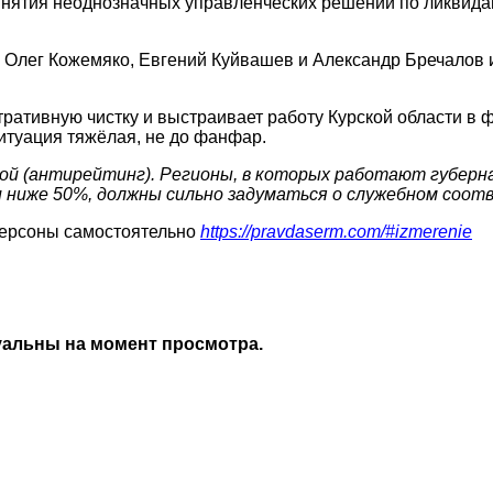
инятия неоднозначных управленческих решений по ликвида
. Олег Кожемяко, Евгений Куйвашев и Александр Бречалов
ративную чистку и выстраивает работу Курской области в 
итуация тяжёлая, не до фанфар.
й (антирейтинг). Регионы, в которых работают губерна
и ниже 50%, должны сильно задуматься о служебном соот
персоны самостоятельно
https://pravdaserm.com/#izmerenie
туальны на момент просмотра.