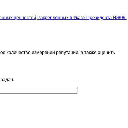
ных ценностей, закреплённых в Указе Президента №809.
ое количество измерений репутации, а также оценить
 задач.