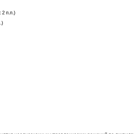
2 п.п.)
.)