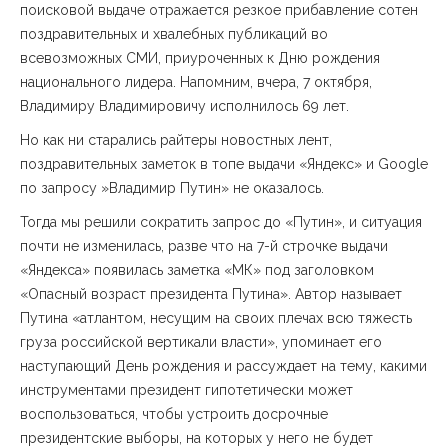
поисковой выдаче отражается резкое прибавление сотен
поздравительных и хвалебных публикаций во
всевозможных СМИ, приуроченных к Дню рождения
национального лидера. Напомним, вчера, 7 октября,
Владимиру Владимировичу исполнилось 69 лет.
Но как ни старались райтеры новостных лент,
поздравительных заметок в топе выдачи
«
Яндекс
»
и Google
по запросу
»
Владимир Путин
»
не оказалось.
Тогда мы решили сократить запрос до
«
Путин
»
, и ситуация
почти не изменилась, разве что на 7-й строчке выдачи
«
Яндекса
»
появилась заметка
«
МК
»
под заголовком
«
Опасный возраст президента Путина
»
. Автор называет
Путина
«
атлантом, несущим на своих плечах всю тяжесть
груза российской вертикали власти
»
, упоминает его
наступающий День рождения и рассуждает на тему, какими
инструментами президент гипотетически может
воспользоваться, чтобы устроить досрочные
президентские выборы, на которых у него не будет