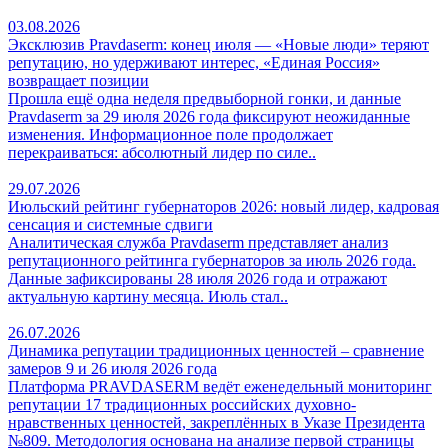
03.08.2026
Эксклюзив Pravdaserm: конец июля — «Новые люди» теряют
репутацию, но удерживают интерес, «Единая Россия»
возвращает позиции
Прошла ещё одна неделя предвыборной гонки, и данные
Pravdaserm за 29 июля 2026 года фиксируют неожиданные
изменения. Информационное поле продолжает
перекраиваться: абсолютный лидер по силе..
29.07.2026
Июльский рейтинг губернаторов 2026: новый лидер, кадровая
сенсация и системные сдвиги
Аналитическая служба Pravdaserm представляет анализ
репутационного рейтинга губернаторов за июль 2026 года.
Данные зафиксированы 28 июля 2026 года и отражают
актуальную картину месяца. Июль стал..
26.07.2026
Динамика репутации традиционных ценностей – сравнение
замеров 9 и 26 июля 2026 года
Платформа PRAVDASERM ведёт еженедельный мониторинг
репутации 17 традиционных российских духовно-
нравственных ценностей, закреплённых в Указе Президента
№809. Методология основана на анализе первой страницы