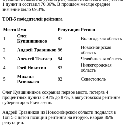
1 пункт и составил 70,36%. В прошлом месяце среднее
значение было 69,3%.
ТОП-5 победителей рейтинга
Место
Имя
Репутация
Регион
Олег
1
87
Вологодская область
Кувшинников
Новосибирская
2
Андрей Травников
86
область
3
Алексей Текслер
84
Челябинская область
Нижегородская
4
Глеб Никитин
83
область
Михаил
5
82
Севастополь
Развожаев
Олег Кувшинников сохранил первое место, потеряв 4
процентных пункта с 91% до 87%, в августовском рейтинге
губернаторов Pravdaserm.
Андрей Травников из Новосибирской области поднялся в
Топ-5 с пятой позиции рейтинга на вторую, набрав 86%
репутации.