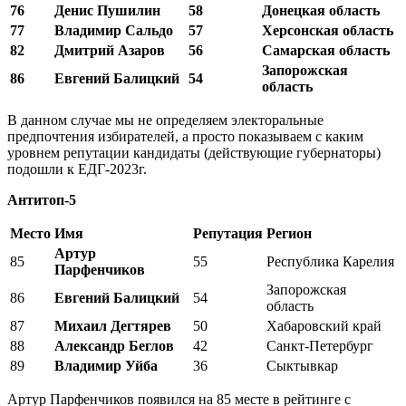
76
Денис Пушилин
58
Донецкая область
77
Владимир Сальдо
57
Херсонская область
82
Дмитрий Азаров
56
Самарская область
Запорожская
86
Евгений Балицкий
54
область
В данном случае мы не определяем электоральные
предпочтения избирателей, а просто показываем с каким
уровнем репутации кандидаты (действующие губернаторы)
подошли к ЕДГ-2023г.
Антитоп-5
Место
Имя
Репутация
Регион
Артур
85
55
Республика Карелия
Парфенчиков
Запорожская
86
Евгений Балицкий
54
область
87
Михаил Дегтярев
50
Хабаровский край
88
Александр Беглов
42
Санкт-Петербург
89
Владимир Уйба
36
Сыктывкар
Артур Парфенчиков появился на 85 месте в рейтинге с