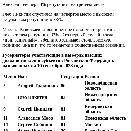
Алексей Текслер 84% репутации, на третьем месте.
Глеб Никитин спустился на четвёртое место с высоким
результатом репутации в 83%.
Михаил Развожаев занял почётное пятое место рейтинга с
показателем репутации 82%. Это первый случай, когда
«приграничный» губернатор занимает столь высокую
позицию. Значит, что-то меняется в общественном сознании.
Губернаторы участвующие в выборах высших
должностных лиц субъектов Российской Федерации,
назначенных на 10 сентября 2023 года
Место
Имя
Репутация
Регион
Новосибирская
2
Андрей Травников
86
область
Нижегородская
4
Глеб Никитин
83
область
Кемеровская
9
Сергей Цивилев
81
область
11
Александр Моор
81
Тюменская область
14
Сергей Собянин
81
Москва
18
Айсен Николаев
79
Республика Саха