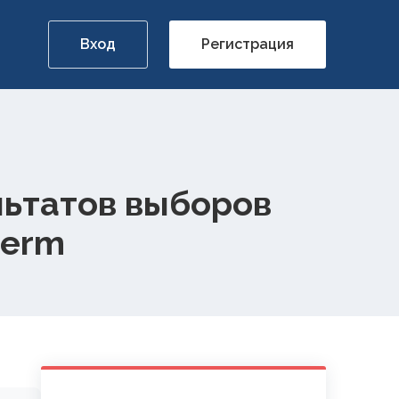
Вход
Регистрация
льтатов выборов
serm