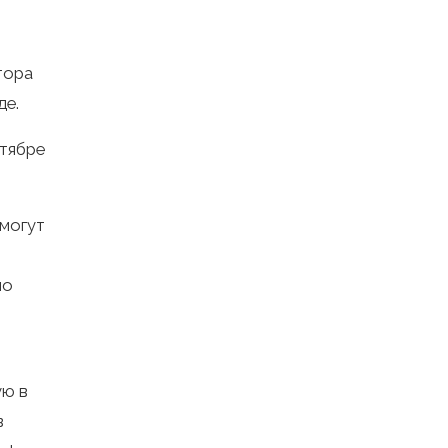
тора
де.
нтябре
 могут
,
но
ую в
в