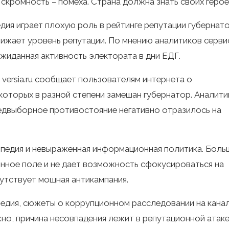
скромность – помеха. Страна должна знать своих герое
едия играет плохую роль в рейтинге репутации губернато
нижает уровень репутации. По мнению аналитиков серви
иданная активность электората в дни ЕДГ.
 versia.ru сообщает пользователям интернета о
которых в разной степени замешан губернатор. Аналити
едвыборное противостояние негативно отразилось на
кипедия и невыраженная информационная политика. Бол
нное поле и не дает возможность сфокусироваться на
утствует мощная антикампания.
ипедия, сюжеты о коррупционном расследовании на кана
о, причина несовпадения лежит в репутационной атаке