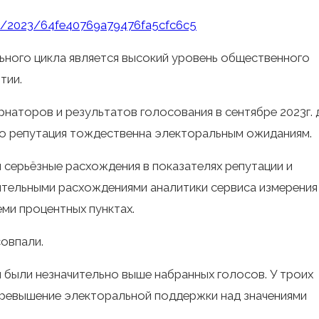
/09/2023/64fe40769a79476fa5cfc6c5
ного цикла является высокий уровень общественного
тии.
рнаторов и результатов голосования в сентябре 2023г. 
то репутация тождественна электоральным ожиданиям.
ы серьёзные расхождения в показателях репутации и
ительными расхождениями аналитики сервиса измерения
еми процентных пунктах.
овпали.
 были незначительно выше набранных голосов. У троих
превышение электоральной поддержки над значениями