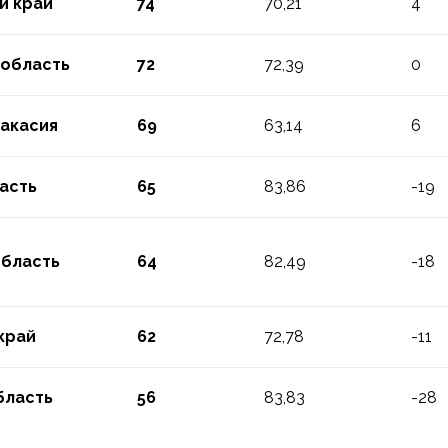
й край
74
70,21
4
 область
72
72,39
0
Хакасия
69
63,14
6
асть
65
83,86
-19
область
64
82,49
-18
край
62
72,78
-11
бласть
56
83,83
-28