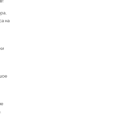
в!
ра,
са на
ки
ьшое
ле
.