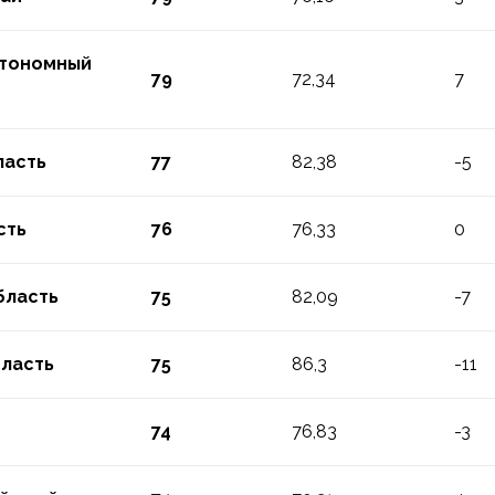
втономный
79
72,34
7
ласть
77
82,38
-5
сть
76
76,33
0
бласть
75
82,09
-7
бласть
75
86,3
-11
74
76,83
-3