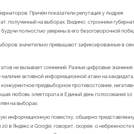
бернаторов. Причём показатели репутация у Андрея
ат, полученный на выборах. Видимо, стронники губерна
 будучи полностью уверены в его безоговорочной побе
выборов значительно превышают зафиксированные в се
атов не вызывает сомнений. Разные цифровые значения
 наличие активной информационной атаки на кандидата
е конкурентное предвыборное противостояние, негатив
кшая любовь электората в Единый день голосования 10
лям на выборах.
ытую информационную повестку, обширно представленн
 20 в Яндекс и Google, говорит, скорее, о небрежности 