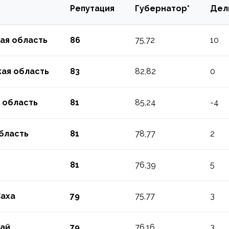
Репутация
Губернатор*
Дел
ая область
86
75,72
10
ая область
83
82,82
0
 область
81
85,24
-4
бласть
81
78,77
2
81
76,39
5
Саха
79
75,77
3
рай
79
76,16
3