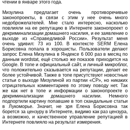
чтении в январе этого года.
Мизулина предлагает очень противоречивые
законопроекты, в связи с этим у нее очень много
недоброжелателей. Мне стало интересно, насколько
повлияли на ее репутацию в Интернете законопроект о
декриминализации домашнего насилия, и ее заявление о
выходе из «Справедливой России». Результат меня
очень удивил: 73 из 100. В контексте SERM Елена
Борисовна попала в хорошисты. Пользователи делают
запрос Елена Мизулина в Яндексе 6 000 раз в месяц по
данным wordstat, ещё столько же показов приходится на
Google. В топе и официальный сайт, и личный микроблог,
что положительно сказывается на репутации, делает ее
более устойчивой. Также в топе присутствуют новостные
статьи о выходе Мизулиной из партии «СР», но никаких
отрицательных комментариев по этому поводу нет. Так
же как нет в топе и информации о законопроекте о
декриминализации домашнего насилии. Немного
подпортили картину попавшие в топ скандальные статьи
в Лукоморье. Значит, не зря Елена Борисовна так
борется за цензуру в Интернете, видимо как раз цензура,
а возможно, и качественное управление репутацией в
Интернете повлияло на результат измерения.