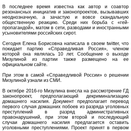
В последнее время известна как автор и соавтор
резонансных инициатив и законопроектов, вызывавших
неоднозначную, а зачастую и вовсе скандальную
общественную реакцию. Среди них борьба с «гей-
пропагандой», матом в сети, разводами и иностранными
усыновителями российских сирот.
Сегодня Елена Борисовна написала в своем twitter, что
покидает партию «Справедливая Россия», членом
которой она являлась 10 лет. Сообщение о выходе
Мизулиной из партии также размещено на ее
официальном сайте.
При этом в самой «Справедливой России» о решении
Мизулиной узнали из СМИ.
В октябре 2016-го Мизулина внесла на рассмотрение ГД
законопроект, предполагающий декриминализацию
домашнего насилия. Документ предполагает перевод
первого случая домашних побоев из разряда уголовных
преступлений в разряд административных
правонарушений, при этом второй и последующий
случаи домашнего насилия предлагается оставить
уголовными преступлениями. Проект принят в первом