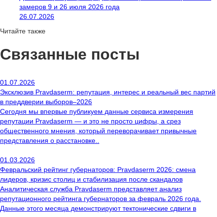
замеров 9 и 26 июля 2026 года
26.07.2026
Читайте также
Связанные посты
01.07.2026
Эксклюзив Pravdaserm: репутация, интерес и реальный вес партий
в преддверии выборов–2026
Сегодня мы впервые публикуем данные сервиса измерения
репутации Pravdaserm — и это не просто цифры, а срез
общественного мнения, который переворачивает привычные
представления о расстановке..
01.03.2026
Февральский рейтинг губернаторов: Pravdaserm 2026: смена
лидеров, кризис столиц и стабилизация после скандалов
Аналитическая служба Pravdaserm представляет анализ
репутационного рейтинга губернаторов за февраль 2026 года.
Данные этого месяца демонстрируют тектонические сдвиги в