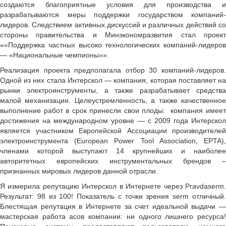
создаются благоприятные условия для производства и
разрабатываются меры поддержки государством компаний-
лидеров. Следствием активных дискуссий и различных действий со
стороны правительства и Минэкономразвития стал проект
««Поддержка частных высоко технологических компаний-лидеров
— «Национальные чемпионы»».
Реализация проекта предполагала отбор 30 компаний-лидеров.
Одной из них стала Интерскол — компания, которая поставляет на
рынки электроинструменты, а также разрабатывает средства
малой механизации. Целеустремленность, а также качественное
выполнение работ в срок принесли свои плоды: компания имеет
достижения на международном уровне — с 2009 года Интерскол
является участником Европейской Ассоциации производителей
электроинструмента (European Power Tool Association, EPTA),
членами которой выступают 14 крупнейших и наиболее
авторитетных европейских инструментальных брендов –
признанных мировых лидеров данной отрасли.
Я измерила репутацию Интерскол в Интернете через Pravdaserm.
Результат: 98 из 100! Показатель с точки зрения serm отличный.
Блестящая репутация в Интернете за счет идеальной выдачи —
мастерская работа асов компании: ни одного лишнего ресурса!