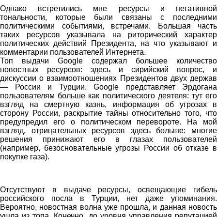
Однако встретились мне ресурсы и негативной
тональности, которые были связаны с последними
политическими событиями, встречами. Большая часть
таких ресурсов указывала на риторический характер
политических действий Президента, на что указывают и
комментарии пользователей Интернета.
Топ выдачи Google содержал большее количество
новостных ресурсов: здесь и сирийский вопрос, и
дискуссии о взаимоотношениях Президентов двух держав
— России и Турции. Google представляет Эрдогана
пользователям больше как политического деятеля: тут его
взгляд на смертную казнь, информация об угрозах в
сторону России, раскрытие тайны относительно того, что
предупредил его о политическом перевороте. На мой
взгляд, отрицательных ресурсов здесь больше: многие
решения принижают его в глазах пользователей
(например, безосновательные угрозы России об отказе в
покупке газа).
Отсутствуют в выдаче ресурсы, освещающие гибель
российского посла в Турции, нет даже упоминания.
Вероятно, новостная волна уже прошла, и данная новость
ушла из топа. Конечно, до уровня управления репутацией