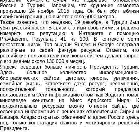
России и Турции. Напомним, что крушение самолета
произошло 24 ноября 2015 года. Он был сбит вблизи
сирийской границы на высоте около 6000 метров.
Также известно, что недавно, 19 декабря, в Турции был
убит русский посол. В связи с этими событиями, я решила
измерить его репутацию в Интернете с помощью
Pravdaserm. Результат: 41 из 100. В контексте serm
показатель низок. Топ выдачи Яндекс и Google содержал
различные по своей фактуре ресурсы. Отметим, что
российские пользователи поисковых систем делают запрос
с его именем около 130 000 в месяц.
Яндекс освещал больше личность Президента Турции.
Здесь большое количество информационно-
биографических сайтов: детство, юность, увлечения,
семейная жизнь. Встретился даже ресурс, несомненно,
положительной тональности, который предлагал
пользователям Сети информацию о том, как Эрдоган помог
кинозвезде жениться на Мисс Арабского Мира. К
положительным ресурсам можно отнести сайты, где
освещена информация о решениях относительно Сирии и
Башара Асада: открытых обвинений в адрес России здесь
нет, только констатация фактов и мотивировки решений
Президента.