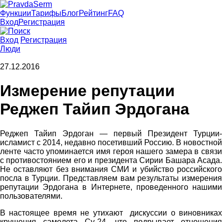
Функции
Тарифы
Блог
Рейтинг
FAQ
Вход
Регистрация
Вход
Регистрация
Люди
27.12.2016
Измерение репутации
Реджеп Тайип Эрдогана
Реджеп Тайип Эрдоган — первый Президент Турции-
исламист с 2014, недавно посетивший Россию. В новостной
ленте часто упоминается имя героя нашего замера в связи
с противостоянием его и президента Сирии Башара Асада.
Не оставляют без внимания СМИ и убийство российского
посла в Турции. Представляем вам результаты измерения
репутации Эрдогана в Интернете, проведенного нашими
пользователями.
В настоящее время не утихают дискуссии о виновниках
крушения самолета Су-24, что подрывает отношения