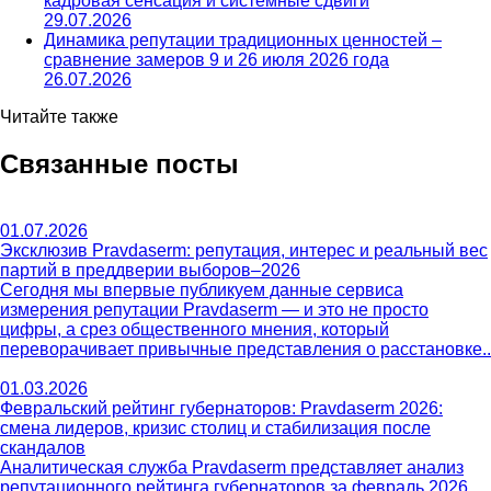
кадровая сенсация и системные сдвиги
29.07.2026
Динамика репутации традиционных ценностей –
сравнение замеров 9 и 26 июля 2026 года
26.07.2026
Читайте также
Связанные посты
01.07.2026
Эксклюзив Pravdaserm: репутация, интерес и реальный вес
партий в преддверии выборов–2026
Сегодня мы впервые публикуем данные сервиса
измерения репутации Pravdaserm — и это не просто
цифры, а срез общественного мнения, который
переворачивает привычные представления о расстановке..
01.03.2026
Февральский рейтинг губернаторов: Pravdaserm 2026:
смена лидеров, кризис столиц и стабилизация после
скандалов
Аналитическая служба Pravdaserm представляет анализ
репутационного рейтинга губернаторов за февраль 2026