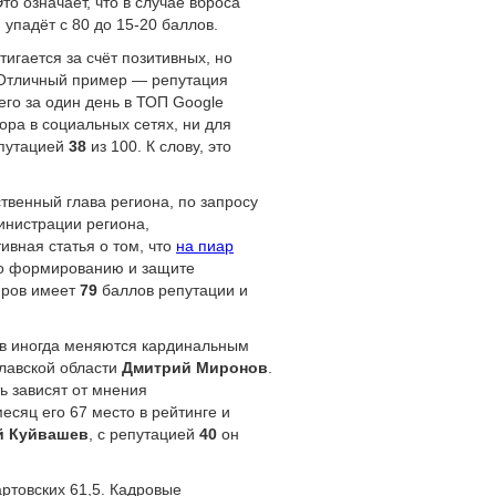
о означает, что в случае вброса
упадёт с 80 до 15-20 баллов.
игается за счёт позитивных, но
. Отличный пример — репутация
его за один день в ТОП Google
ора в социальных сетях, ни для
епутацией
38
из 100. К слову, это
ственный глава региона, по запросу
инистрации региона,
ивная статья о том, что
на пиар
по формированию и защите
иров имеет
79
баллов репутации и
ов иногда меняются кардинальным
славской области
Дмитрий Миронов
.
ь зависят от мнения
есяц его 67 место в рейтинге и
й Куйвашев
, с репутацией
40
он
ртовских 61,5. Кадровые