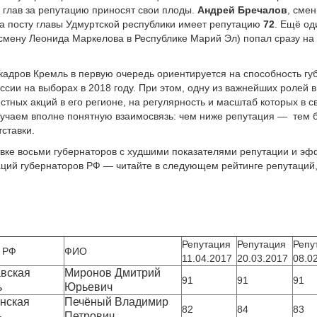
 глав за репутацию приносят свои плоды.
Андрей Бречалов
, сме
а посту главы Удмуртской республики имеет репутацию
72
. Ещё о
смену Леонида Маркелова в Республике Марий Эл) попал сразу на 
 кадров Кремль в первую очередь ориентируется на способность г
ссии на выборах в 2018 году. При этом, одну из важнейших ролей 
естных акций в его регионе, на регулярность и масштаб которых в 
олучаем вполне понятную взаимосвязь: чем ниже репутация — тем 
тставки.
авке восьми губернаторов с худшими показателями репутации и эф
аций губернаторов РФ — читайте в следующем рейтинге репутаций
Репутация
Репутация
Репу
 РФ
ФИО
11.04.2017
20.03.2017
08.0
вская 
Миронов Дмитрий 
91
91
91
ь
Юрьевич
нская 
Печёный Владимир 
82
84
83
ь
Петрович