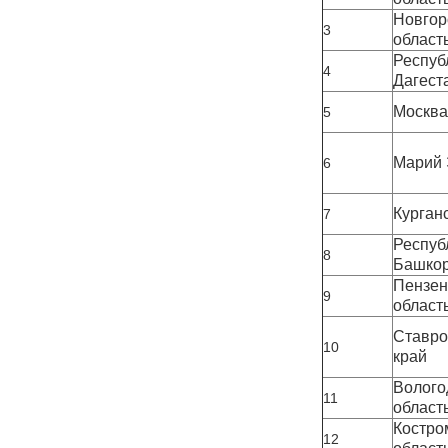
Новгор
3
област
Республ
4
Дагест
Москва
5
Марий 
6
Курган
7
Республ
8
Башкор
Пензен
9
област
Ставро
10
край
Волого
11
област
Костро
12