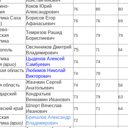
ь
Константинович
ино-
Коков Юрий 
76
80
80
ия
Александрович
лика Саха 
Борисов Егор 
76
76
69
)
Афанасьевич
ево-
Темрезов Рашид 
кая 
75
79
79
Бориспиевич
лика
Овсянников Дмитрий 
ополь
75
71
64
Владимирович
ика 
Цыденов Алексей 
74
74
я
 (врио)
Самбуевич
кая область
Любимов Николай 
74
78
Викторович
Жвачкин Сергей 
я область
74
72
56
Анатольевич
дарский 
Кондратьев 
73
79
63
Вениамин Иванович
Шпорт Вячеслав 
вский край
73
71
64
Иванович
кая 
Бречалов Александр 
72
лика 
(врио)
Владимирович