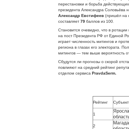
перестановки и борьба действующих
президента Александра Соловьёва н
Александр Евстифеев
(пришёл на 
составляет
79
баллов из 100.
Становится очевидно, что в ротации
на пост Президента РФ от Единой Ро
играет численность митингов и прот
региона в глазах его электората. П
митингов — тем выше вероятность о
Сбудутся ли прогнозы о скорой отст
повлияют на средний рейтинг репут
отделом сервиса
PravdaSerm.
Рейтинг
Субъект
Яросла
1
област
Магада
2
област