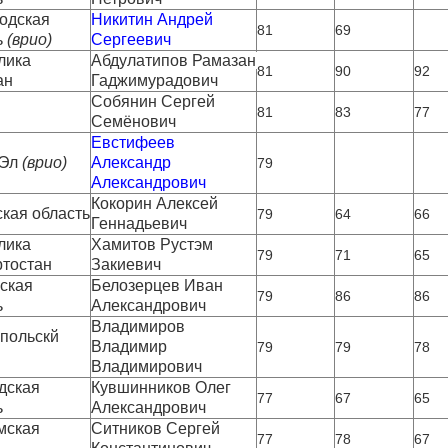
одская 
Никитин Андрей 
81
69
ь
 (врио)
Сергеевич
ика 
Абдулатипов Рамазан 
81
90
92
ан
Гаджимурадович
Собянин Сергей 
81
83
77
Семёнович
Евстифеев 
Эл
 (врио)
Александр 
79
Александрович
Кокорин Алексей 
ская область
79
64
66
Геннадьевич
ика 
Хамитов Рустэм 
79
71
65
тостан
Закиевич
ская 
Белозерцев Иван 
79
86
86
ь
Александрович
Владимиров 
польскй 
Владимир 
79
79
78
Владимирович
дская 
Кувшинников Олег 
77
67
65
ь
Александрович
мская 
Ситников Сергей 
77
78
67