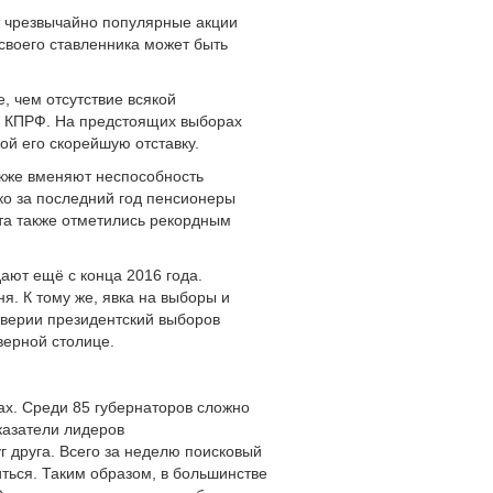
т чрезвычайно популярные акции
 своего ставленника может быть
е, чем отсутствие всякой
к КПРФ. На предстоящих выборах
ой его скорейшую отставку.
также вменяют неспособность
ко за последний год пенсионеры
рта также отметились рекордным
дают ещё с конца 2016 года.
я. К тому же, явка на выборы и
дверии президентский выборов
верной столице.
ах. Среди 85 губернаторов сложно
казатели лидеров
 друга. Всего за неделю поисковый
ться. Таким образом, в большинстве