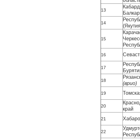
област
Кабард
13
Балкар
Респуб
14
(Якутия
Карача
Черкесс
15
Респуб
Севаст
16
Республ
17
Буряти
Рязанс
18
(врио)
Томска
19
Красно
20
край
Хабаро
21
Удмуртс
22
Респуб