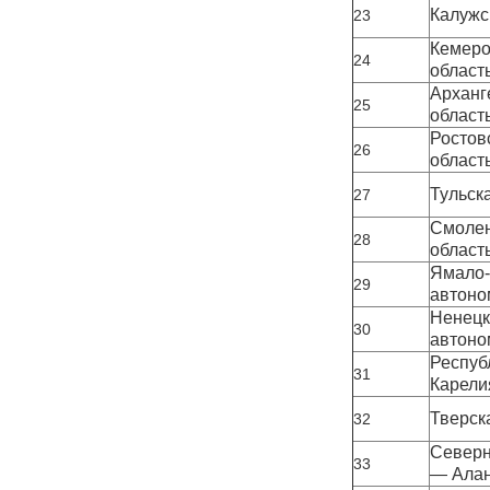
Калужс
23
Кемеро
24
област
Арханге
25
област
Ростовс
26
област
Тульск
27
Смолен
28
област
Ямало-
29
автоно
Ненецк
30
автоно
Республ
31
Карели
Тверск
32
Северн
33
— Ала