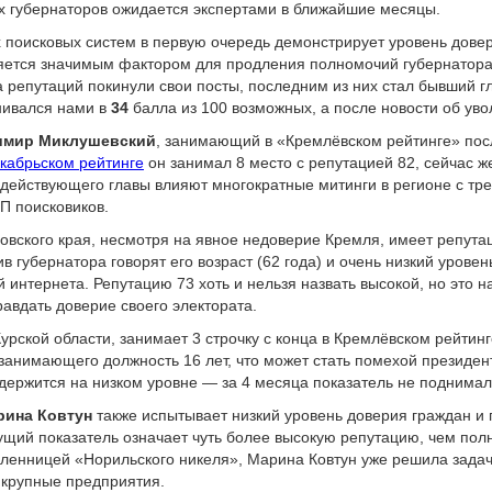
их губернаторов ожидается экспертами в ближайшие месяцы.
 поисковых систем в первую очередь демонстрирует уровень довер
вляется значимым фактором для продления полномочий губернатора 
а репутаций покинули свои посты, последним из них стал бывший 
енивался нами в
34
балла из 100 возможных, а после новости об уво
имир Миклушевский
, занимающий в «Кремлёвском рейтинге» пос
кабрьском рейтинге
он занимал 8 место с репутацией 82, сейчас ж
 действующего главы влияют многократные митинги в регионе с тр
ОП поисковиков.
ровского края, несмотря на явное недоверие Кремля, имеет репут
в губернатора говорят его возраст (62 года) и очень низкий уров
 интернета. Репутацию 73 хоть и нельзя назвать высокой, но это н
равдать доверие своего электората.
Курской области, занимает 3 строчку с конца в Кремлёвском рейтин
 занимающего должность 16 лет, что может стать помехой президен
 держится на низком уровне — за 4 месяца показатель не подним
рина Ковтун
также испытывает низкий уровень доверия граждан и 
ущий показатель означает чуть более высокую репутацию, чем полн
авленницей «Норильского никеля», Марина Ковтун уже решила задач
 крупные предприятия.