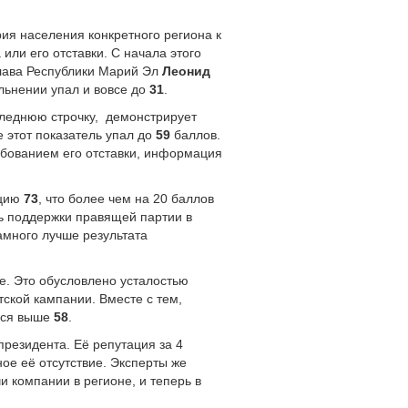
ия населения конкретного региона к
или его отставки. С начала этого
глава Республики Марий Эл
Леонид
льнении упал и вовсе до
31
.
леднюю строчку, демонстрирует
е этот показатель упал до
59
баллов.
ебованием его отставки, информация
ацию
73
, что более чем на 20 баллов
ень поддержки правящей партии в
амного лучше результата
ге. Это обусловлено усталостью
тской кампании. Вместе с тем,
ался выше
58
.
президента. Её репутация за 4
ое её отсутствие. Эксперты же
и компании в регионе, и теперь в