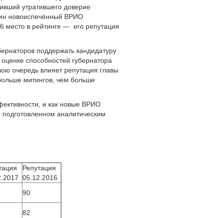
нивший утратившего доверие
дин новоиспечённый ВРИО
6 место в рейтинге — его репутация
убернаторов поддержать кандидатуру
в оценке способностей губернатора
свою очередь влияет репутация главы
больше митингов, чем больше
фективности, и как новые ВРИО
, подготовленном аналитическим
тация
Репутация
2.2017
05.12.2016
90
82