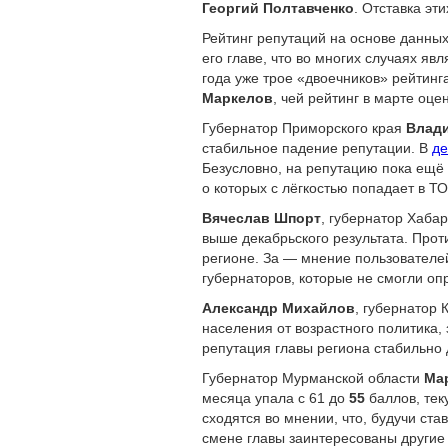
Георгий Полтавченко
. Отставка эт
Рейтинг репутаций на основе данных
его главе, что во многих случаях я
года уже трое «двоечников» рейтинг
Маркелов
, чей рейтинг в марте оц
Губернатор Приморского края
Влад
стабильное падение репутации. В
де
Безусловно, на репутацию пока ещё
о которых с лёгкостью попадает в Т
Вячеслав Шпорт
, губернатор Хаба
выше декабрьского результата. Проти
регионе. За — мнение пользователей
губернаторов, которые не смогли оп
Александр Михайлов
, губернатор 
населения от возрастного политика,
репутация главы региона стабильно
Губернатор Мурманской области
Ма
месяца упала с 61 до
55
баллов, тек
сходятся во мнении, что, будучи ст
смене главы заинтересованы другие