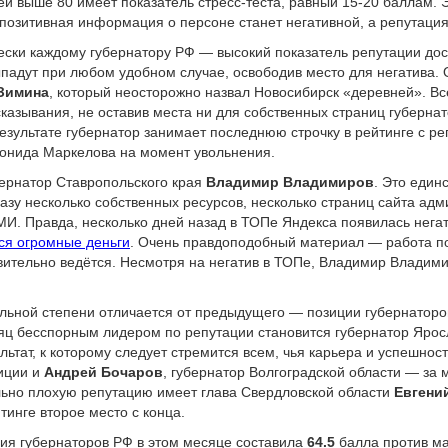
й выше 80 имеет показатель стресс-теста, равный 15-20 баллам. Эт
озитивная информация о персоне станет негативной, а репутация 
ески каждому губернатору РФ — высокий показатель репутации дост
ыпадут при любом удобном случае, освободив место для негатива
Зимина
, который неосторожно назвал Новосибирск «деревней». Вс
сказывания, не оставив места ни для собственных страниц губернат
результате губернатор занимает последнюю строчку в рейтинге с р
еонида Маркелова на момент увольнения.
ернатор Ставропольского края
Владимир Владимиров
. Это един
азу несколько собственных ресурсов, несколько страниц сайта адм
И. Правда, несколько дней назад в ТОПе Яндекса появилась негат
ся огромные деньги
. Очень правдоподобный материал — работа 
вительно ведётся. Несмотря на негатив в ТОПе, Владимир Владим
ельной степени отличается от предыдущего — позиции губернатор
сяц бесспорным лидером по репутации становится губернатор Яро
ьтат, к которому следует стремится всем, чья карьера и успешност
иции и
Андрей Бочаров
, губернатор Волгоградской области — за м
ьно плохую репутацию имеет глава Свердловской области
Евгени
тинге второе место с конца.
ция губернаторов РФ в этом месяце составила
64.5
балла против ма