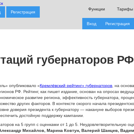
Функции
Тарифы
д
Регистрация
Вход
Регистрация
утаций губернаторов РФ
ль» опубликовало «
Кремлёвский рейтинг» губернаторов
, на осно
егионов РФ. Рейтинг, как пишет издание, основан на опросах ведущ
ономическое развитие региона, эффективность губернатора, проце
ожество других факторов. В контексте скорого начала президентск
ровне доверия президента к губернатору — накануне выборов прези
обеспечить достойную поддержку кампании.
аторов на 5 групп с оценками от 1 до 5. Неудовлетворительную о
Александр Михайлов, Марина Ковтун, Валерий Шанцев, Вадим