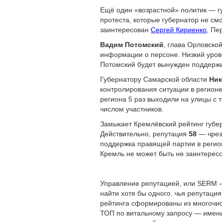
Ещё один «возрастной» политик — г
протеста, которые губернатор не смо
заинтересован
Сергей Кириенко
, Пе
Вадим Потомский
, глава Орловско
информации о персоне. Низкий уров
Потомский будет вынужден поддержив
Губернатору Самарской области
Ни
контролирования ситуации в регионе
региона 5 раз выходили на улицы с 
числом участников.
Замыкает Кремлёвский рейтинг губе
Действительно, репутация
58
— чрезв
поддержка правящей партии в регио
Кремль не может быть не заинтересо
Управление репутацией, или SERM — 
найти хотя бы одного, чья репутац
рейтинга сформированы из многочис
ТОП по витальному запросу — имени