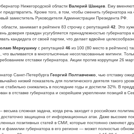
убернатор Нижегородской области
Валерий Шанцев
. Ему вменяю
г предотвратить. Кроме того, в том, чтобы сменить губернатора на
рвый заместитель Руководителя Администрации Президента РФ.
й области, занимает в рейтинге 83 строчку с репутацией
42
. Это хуж
ень доверия граждан усугубляется принадлежностью губернатора 
ать кандидата от своей партии, что делает вдвойне целесообразн
колаю Меркушину
с репутацией
46
из 100 (80 место в рейтинге) 
, что выливается в многотысячные несогласованные митинги. Толь
требованием отставки губернатора. Акции против коррупции 26 ма
рнатор Санкт-Петербурга
Георгий Полтавченко
, чью отставку ожи
ычайно низкий показатель для политического деятеля такого уровн
не стабильно снижались в последние годы и достигли 32%. В пред
ван в отставке губернатора и скорейшем укреплении позиций в Се
весьма сложная задача, когда речь заходит о российских политик
ия достаточно защищена от информационных атак. Даже высокие по
ленных позитивных статей в СМИ, которые постоянно сменяют друг
 и фамилии губернатора в его регионе — может полностью обнови