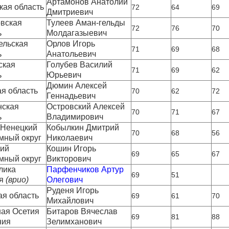
Артамонов Анатолий 
кая область
72
64
69
Дмитриевич
вская 
Тулеев Аман-гельды 
72
76
70
ь
Молдагазыевич
льская 
Орлов Игорь 
71
69
68
ь
Анатольевич
кая 
Голубев Василий 
71
69
62
ь
Юрьевич
Дюмин Алексей 
ая область
70
62
72
Геннадьевич
ская 
Островский Алексей 
70
71
67
ь
Владимирович
Ненецкий 
Кобылкин Дмитрий 
70
68
56
мный округ
Николаевич
ий 
Кошин Игорь 
69
65
67
мный округ
Викторович
ика 
Парфенчиков Артур 
69
51
я
 (врио)
Олегович
Руденя Игорь 
ая область
69
61
70
Михайлович
ая Осетия 
Битаров Вячеслав 
69
81
88
ния
Зелимханович