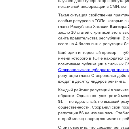
случаев даже губернатор с репутацие
негативной информации в СМИ, вся п
Такая ситуация свойственна практич
слабых ресурсов в ТОПе, которые в
главы Республики Хакасии
Виктора 
зашло 10 статей с критикой этого вы
сайта правительства республики. В 
всего на 4 балла выше репутации Л
Ещё один интересный пример — губ
имени которого в ТОПе находятся ср
позитивные публикации в сильных СМ
Ставропольского губернатора тратят
репутации главы Ставрополья дейст
входит в десятку лидеров рейтинга.
Каждый рейтинг репутаций в значит
образом. Однако вот уже третий ме
91
— не идеальный, но высокий резул
общественности. Сохранил свои поз
репутация
56
не изменились. Стабил
второй месяц подряд занимает в рей
Стоит отметить, что средняя репута